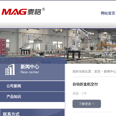
网站首页
麦格会
设备领
不同客
有效的
新闻中心
您的当前位置：
首页
>
新闻中
New center
自动折盒机交付
公司新闻
浏览：170
产品知识
了解更多>>
联系方式